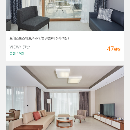
포레스트스위트/47PY/클린룸(미취사객실)
VIEW: 전방
47
평형
정원 : 6명