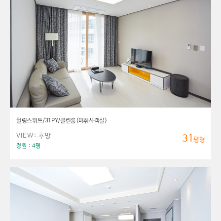
힐링스위트/31PY/클린룸(미취사객실)
VIEW: 후방
31
평형
정원 : 4명