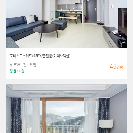
포레스트스위트/45PY/클린룸(미취사객실)
VIEW: 전·후방
45
평형
정원 : 6명