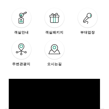
히
보
아이원 리조트
기
강원도 평창군 대관령면 솔봉로 47
>
객실안내
객실패키지
부대업장
주변관광지
오시는길