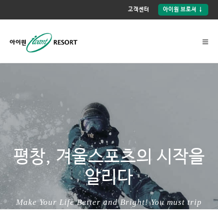
고객센터
아이원 브로셔 ↓
아이원리조트
이
평창, 겨울스포츠의 시작을
용
알리다
안
내
자
Make Your Life Better and Bright! You must trip
세
with Us!